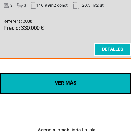
3
3
146.99m2 const.
120.51m2 util
Referenz:
3038
Precio: 330.000 €
DETALLES
VER MÁS
Agencia Inmobiliaria La Isla